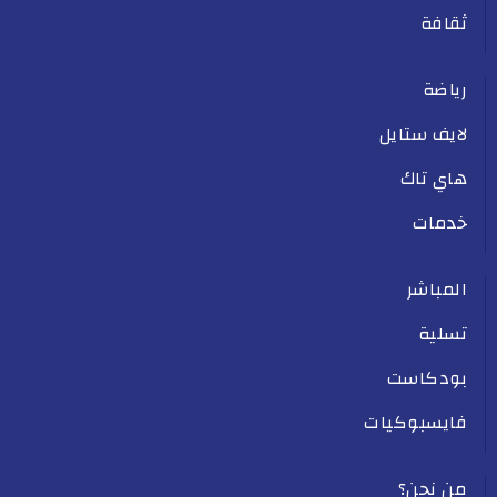
ثقافة
رياضة
لايف ستايل
هاي تاك
خدمات
المباشر
تسلية
بودكاست
فايسبوكيات
من نحن؟