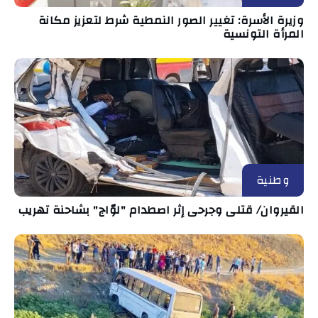
وزيرة الأسرة: تغيير الصور النمطية شرط لتعزيز مكانة
المرأة التونسية
وطنية
القيروان/ قتلى وجرحى إثر اصطدام "لوّاج" بشاحنة تهريب