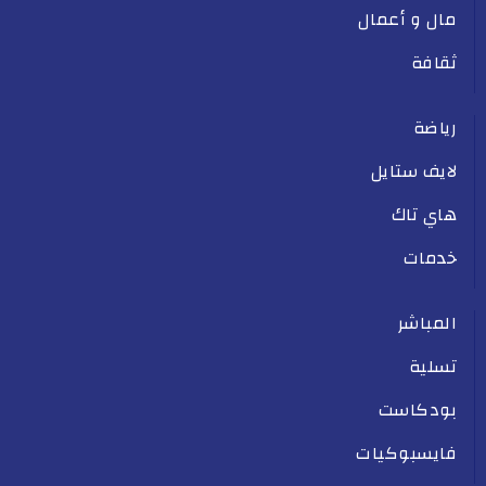
مال و أعمال
ثقافة
رياضة
لايف ستايل
هاي تاك
خدمات
المباشر
تسلية
بودكاست
فايسبوكيات