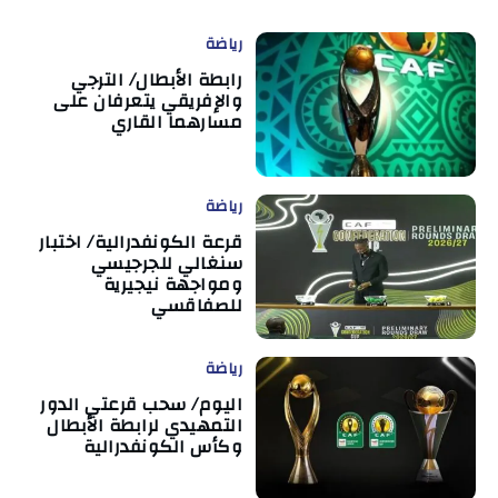
رياضة
رابطة الأبطال/ الترجي
والإفريقي يتعرفان على
مسارهما القاري
رياضة
قرعة الكونفدرالية/ اختبار
سنغالي للجرجيسي
ومواجهة نيجيرية
للصفاقسي
رياضة
اليوم/ سحب قرعتي الدور
التمهيدي لرابطة الأبطال
وكأس الكونفدرالية