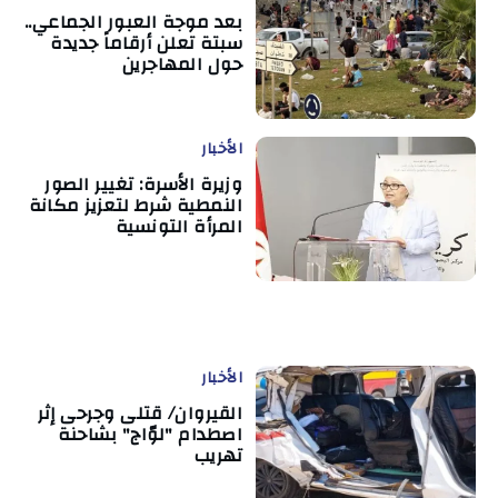
بعد موجة العبور الجماعي..
سبتة تعلن أرقاماً جديدة
حول المهاجرين
الأخبار
وزيرة الأسرة: تغيير الصور
النمطية شرط لتعزيز مكانة
المرأة التونسية
الأخبار
القيروان/ قتلى وجرحى إثر
اصطدام "لوّاج" بشاحنة
تهريب