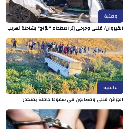
وطنية
القيروان/ قتلى وجرحى إثر اصطدام "لوّاج" بشاحنة تهريب
عالمية
الجزائر/ قتلى ومصابون في سقوط حافلة بمنحدر