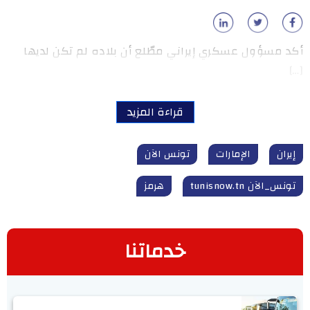
أكد مسؤول عسكري إيراني مطّلع أن بلاده لم تكن لديها
[…]
قراءة المزيد
إيران
الإمارات
تونس الآن
تونس_الآن tunisnow.tn
هرمز
خدماتنا