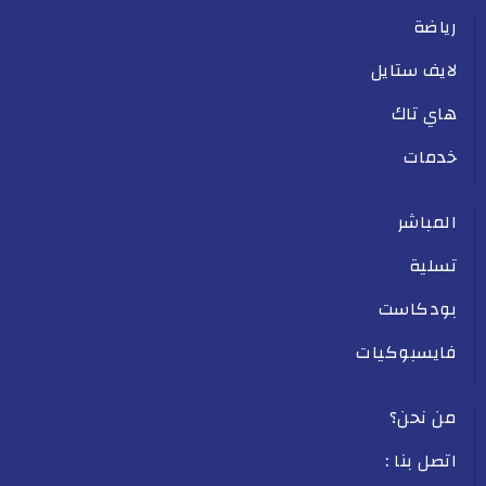
رياضة
لايف ستايل
هاي تاك
خدمات
المباشر
تسلية
بودكاست
فايسبوكيات
من نحن؟
اتصل بنا :