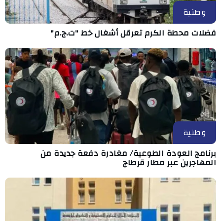
وطنية
فضلات محطة الكرم تعرقل أشغال خط "ت.ج.م"
وطنية
برنامج العودة الطوعية/ مغادرة دفعة جديدة من
المهاجرين عبر مطار قرطاج