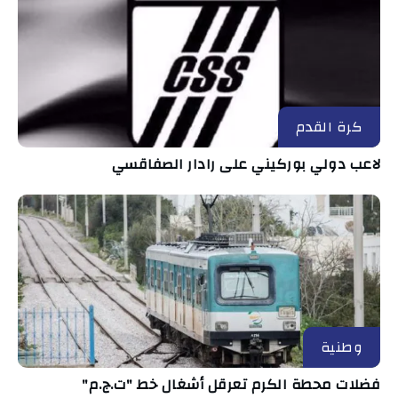
كرة القدم
لاعب دولي بوركيني على رادار الصفاقسي
وطنية
فضلات محطة الكرم تعرقل أشغال خط "ت.ج.م"