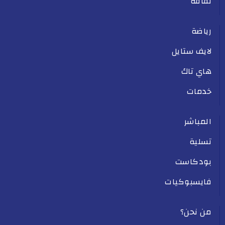
ثقافة
رياضة
لايف ستايل
هاي تاك
خدمات
المباشر
تسلية
بودكاست
فايسبوكيات
من نحن؟