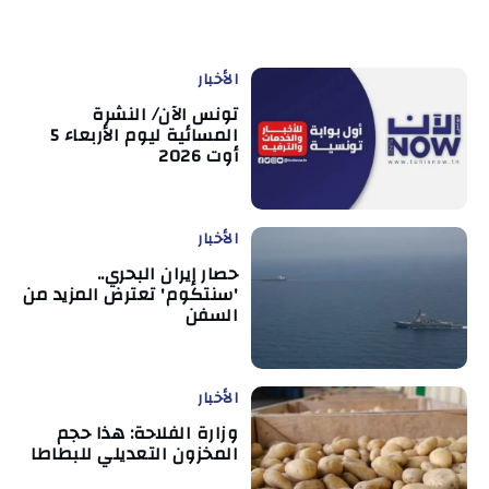
الأخبار
تونس الآن/ النشرة
المسائية ليوم الأربعاء 5
أوت 2026
الأخبار
حصار إيران البحري..
'سنتكوم' تعترض المزيد من
السفن
الأخبار
وزارة الفلاحة: هذا حجم
المخزون التعديلي للبطاطا