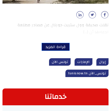
نقلت صحيفة وول ستريت جورنال عن مصادر مطلعة
ادعاءها أن […]
قراءة المزيد
إيران
الإمارات
تونس الآن
تونس_الآن tunisnow.tn
خدماتنا