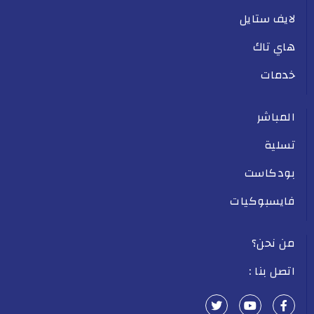
لايف ستايل
هاي تاك
خدمات
المباشر
تسلية
بودكاست
فايسبوكيات
من نحن؟
اتصل بنا :