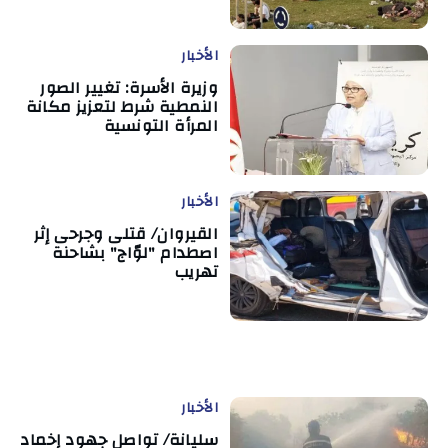
الأخبار
وزيرة الأسرة: تغيير الصور
النمطية شرط لتعزيز مكانة
المرأة التونسية
الأخبار
القيروان/ قتلى وجرحى إثر
اصطدام "لوّاج" بشاحنة
تهريب
الأخبار
سليانة/ تواصل جهود إخماد