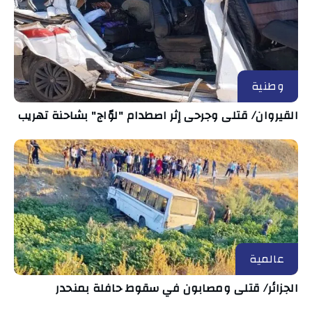
وطنية
القيروان/ قتلى وجرحى إثر اصطدام "لوّاج" بشاحنة تهريب
عالمية
الجزائر/ قتلى ومصابون في سقوط حافلة بمنحدر