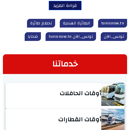
قراءة المزيد
tunisnow.tn
الطائرة الهندية
تحطم طائرة
تونس_الآن
تونس_الآن tunisnow.tn
ضحايا
خدماتنا
أوقات الحافلات
أوقات القطارات