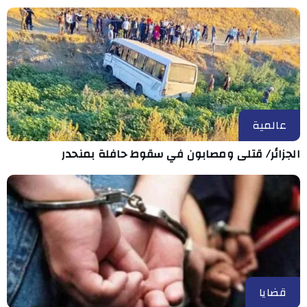
عالمية
الجزائر/ قتلى ومصابون في سقوط حافلة بمنحدر
قضايا