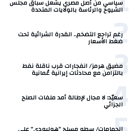
1
سياسي من أصل مصري يشعل سباق مجلس
الشيوخ والرئاسة بالولايات المتحدة
2
رغم تراجع التضخم.. القدرة الشرائية تحت
ضغط الأسعار
3
مضيق هرمز/ انفجارات قرب ناقلة نفط
بالتزامن مع محادثات إيرانية عُمانية
4
سعيّد: لا مجال لإطالة أمد ملفات الصلح
الجزائي
5
الحمامات/ سطو مسلح “هوليودي” على