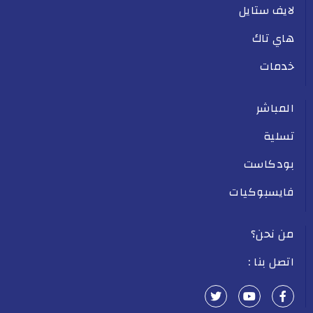
لايف ستايل
هاي تاك
خدمات
المباشر
تسلية
بودكاست
فايسبوكيات
من نحن؟
اتصل بنا :