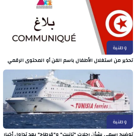
وطنية
تحذير من استغلال الأطفال باسم الفن أو المحتوى الرقمي
وطنية
توضيح رسمي بشأن رحلات "تانيت" و"قرطاج" بعد تداول أخبار