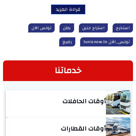
قراءة المزيد
استخرج
استراج جنين
بطن
تونس الآن
تونس_الآن tunisnow.tn
رضيع
خدماتنا
أوقات الحافلات
أوقات القطارات