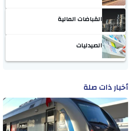
القباضات المالية
الصيدليات
أخبار ذات صلة