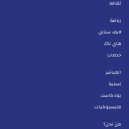
ثقافة
رياضة
لايف ستايل
هاي تاك
خدمات
المباشر
تسلية
بودكاست
فايسبوكيات
من نحن؟