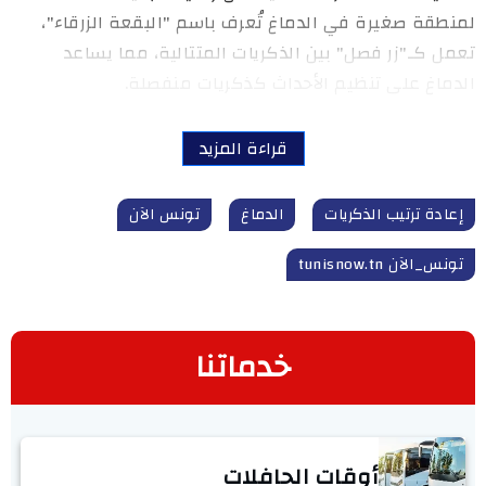
لمنطقة صغيرة في الدماغ تُعرف باسم "البقعة الزرقاء"،
تعمل كـ"زر فصل" بين الذكريات المتتالية، مما يساعد
الدماغ على تنظيم الأحداث كذكريات منفصلة.
قراءة المزيد
إعادة ترتيب الذكريات
الدماغ
تونس الآن
تونس_الآن tunisnow.tn
خدماتنا
أوقات الحافلات