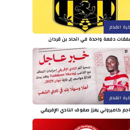
رة القدم
رة القدم
جم كاميروني يعزز صفوف النادي الإفريقي