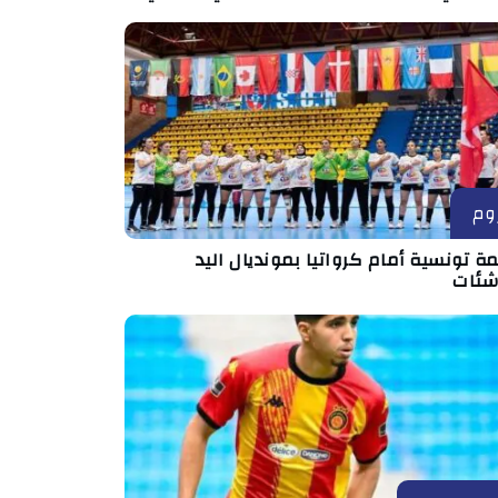
وم
ة تونسية أمام كرواتيا بمونديال اليد
اشئات