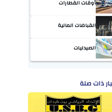
أوقات القطارات
القباضات المالية
الصيدليات
ار ذات صلة