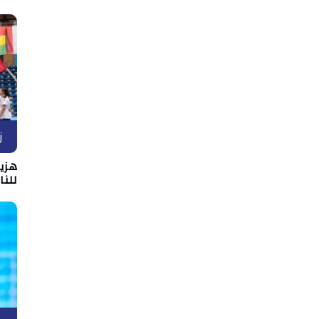
ز
هزيم
للن