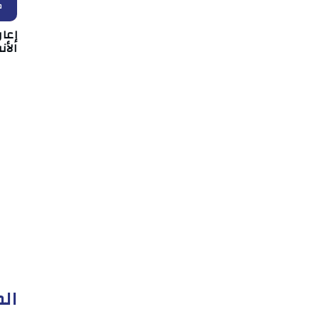
ك
إعا
الأن
الم