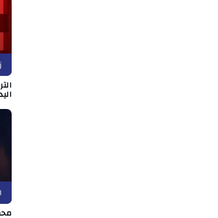
ز
التر
اليد
ا
محم