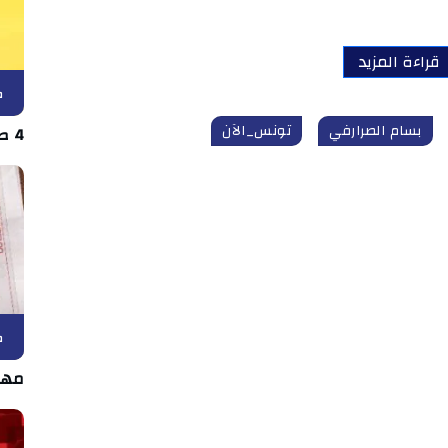
قراءة المزيد
ك
بسام الصرارفي
تونس_الآن
4 صفقات دفعة واحدة في اتحاد بن قردان
ك
مها