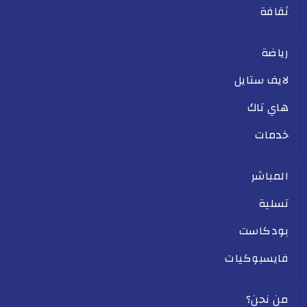
ثقافة
رياضة
لايف ستايل
هاي تاك
خدمات
المباشر
تسلية
بودكاست
فايسبوكيات
من نحن؟