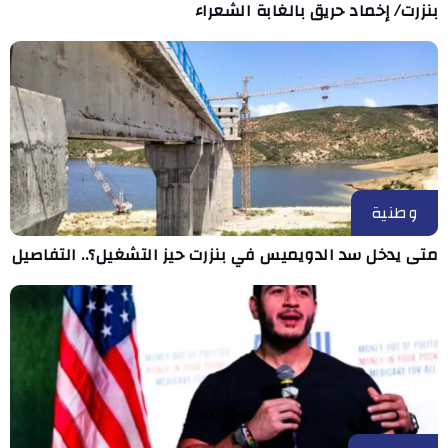
بنزرت/ إخماد حريق بالغابة الشعراء
وطنية
متى يدخل سد الدويميس في بنزرت حيز التشغيل؟.. التفاصيل