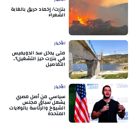
بنزرت/ إخماد حريق بالغابة
الشعراء
الأخبار
متى يدخل سد الدويميس
في بنزرت حيز التشغيل؟..
التفاصيل
الأخبار
سياسي من أصل مصري
يشعل سباق مجلس
الشيوخ والرئاسة بالولايات
المتحدة