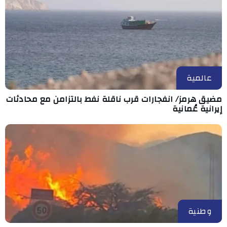
عالمية
مضيق هرمز/ انفجارات قرب ناقلة نفط بالتزامن مع محادثات
إيرانية عُمانية
وطنية