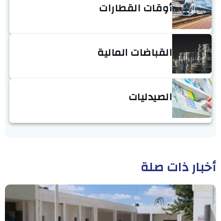
أوقات القطارات
القباضات المالية
الصيدليات
أخبار ذات صلة