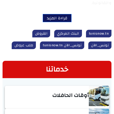
والقانونية.
قراءة المزيد
tunisnow.tn
البنك المركزي
القروض
تونس_الآن
تونس_الآن tunisnow.tn
طلب عروض
خدماتنا
أوقات الحافلات