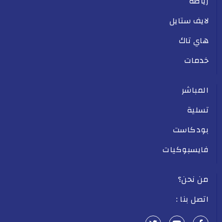
رياضة
لايف ستايل
هاي تاك
خدمات
المباشر
تسلية
بودكاست
فايسبوكيات
من نحن؟
اتصل بنا :