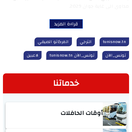
مداوي الى غاية جوان 2029.
قراءة المزيد
tunisnow.tn
الترجي
المركاتو الصيفي
تونس_الآن
تونس_الآن tunisnow.tn
لاعبين
خدماتنا
أوقات الحافلات