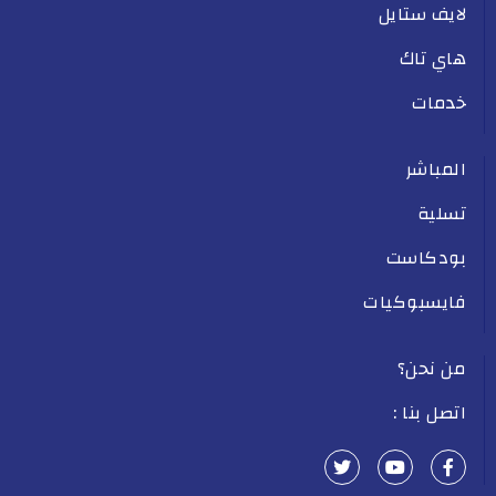
لايف ستايل
هاي تاك
خدمات
المباشر
تسلية
بودكاست
فايسبوكيات
من نحن؟
اتصل بنا :