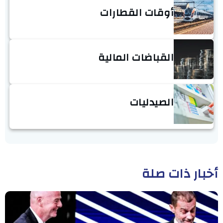
أوقات القطارات
القباضات المالية
الصيدليات
أخبار ذات صلة