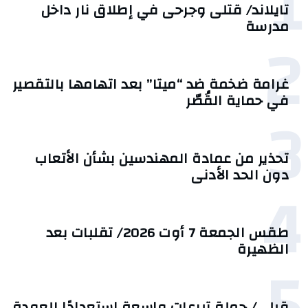
1
تايلاند/ قتلى وجرحى في إطلاق نار داخل
مدرسة
2
غرامة ضخمة ضد “ميتا” بعد اتهامها بالتقصير
في حماية القُصّر
3
تحذير من عمادة المهندسين بشأن الأتعاب
دون الحد الأدنى
4
طقس الجمعة 7 أوت 2026/ تقلبات بعد
الظهيرة
5
قبلي/ حملة تبرعات واسعة استعدادًا للعودة