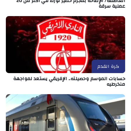
العاصمة/ الإطاحة بمجرم خطير تورّط في أكثر من 20
عملية سرقة
كرة القدم
حسابات الموسم وحصيلته.. الإفريقي يستعد لمواجهة
منخرطيه