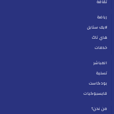
ثقافة
رياضة
لايف ستايل
هاي تاك
خدمات
المباشر
تسلية
بودكاست
فايسبوكيات
من نحن؟