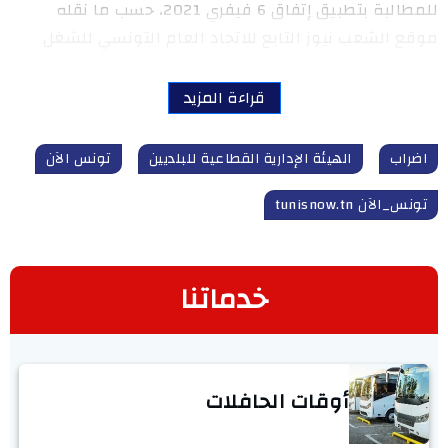
للمطالبة بتطبيق إتفاق 6 فيفري 2021، حسب ما نقله
موقع الشعب نيوز التابع للاتحاد العام التونسي للشغل
قراءة المزيد
اضراب
الهيئة الإدارية القطاعية للبلديين
تونس الآن
تونس_الآن tunisnow.tn
خدماتنا
أوقات الحافلات