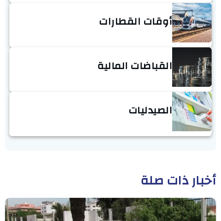
أوقات القطارات
القباضات المالية
الصيدليات
أخبار ذات صلة