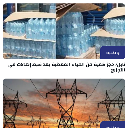
وطنية
نابل/ حجز كمية من المياه المعدنية بعد ضبط إخلالات في
التوزيع
وطنية