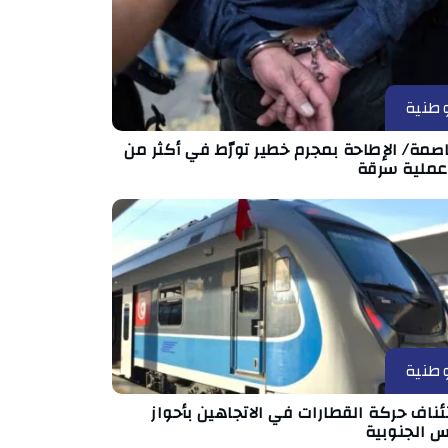
طنية
صمة/ الإطاحة بمجرم خطير تورّط في أكثر من
طنية
ناف حركة القطارات في الاتجاهين بأحواز
س الجنوبية