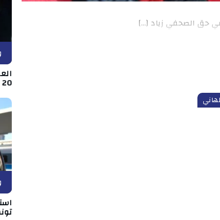
حق الصحفي زياد […]
و
العا
20 عملية سرقة
لهاني
و
استئ
تون