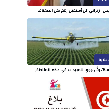
المية
يس الإيراني: لن أستقيل رغم كل الضغوط
طنية
ة/ رشّ جوي للمبيدات في هذه المناطق