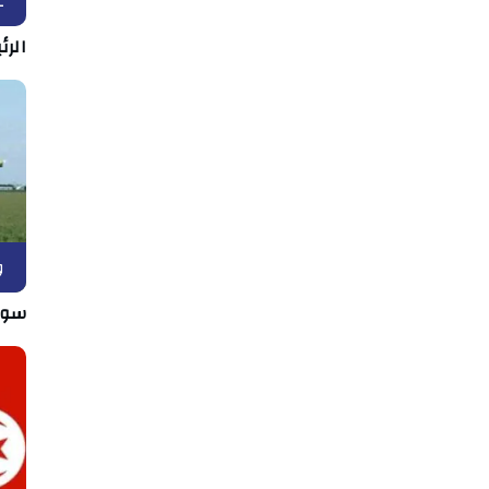
ع
الرئ
و
سوس