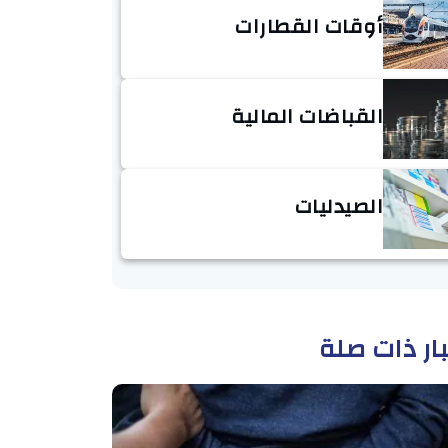
أوقات القطارات
القباضات المالية
الصيدليات
ار ذات صلة