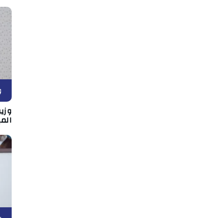
و
وزي
المي