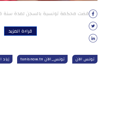
قضت محكمة تونسية بالسجن لمدة سنة في 
قراءة المزيد
تونس الآن
تونس_الآن tunisnow.tn
زياد ا