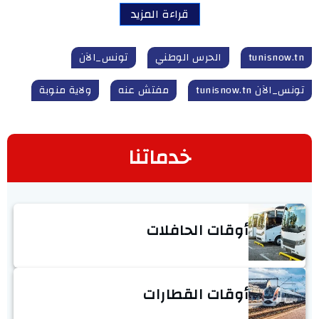
قراءة المزيد
tunisnow.tn
الحرس الوطني
تونس_الآن
تونس_الآن tunisnow.tn
مفتش عنه
ولاية منوبة
خدماتنا
أوقات الحافلات
أوقات القطارات