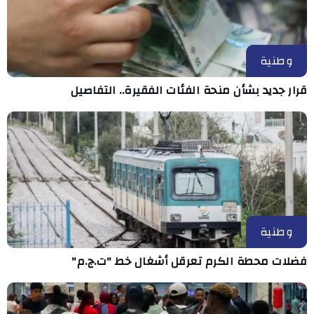
وطنية
قرار جديد بشأن منحة الفئات الفقيرة.. التفاصيل
وطنية
فضلات محطة الكرم تعرقل أشغال خط "ت.ج.م"