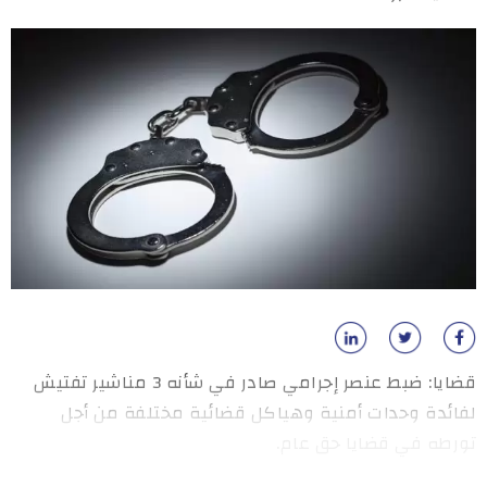
قضايا: ضبط عنصر إجرامي صادر في شأنه 3 مناشير تفتيش
لفائدة وحدات أمنية وهياكل قضائية مختلفة من أجل
تورطه في قضايا حق عام.