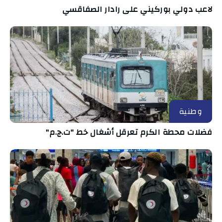
لاعب دولي بوركيني على رادار الصفاقسي
وطنية
فضلات محطة الكرم تعرقل أشغال خط "ت.ج.م"