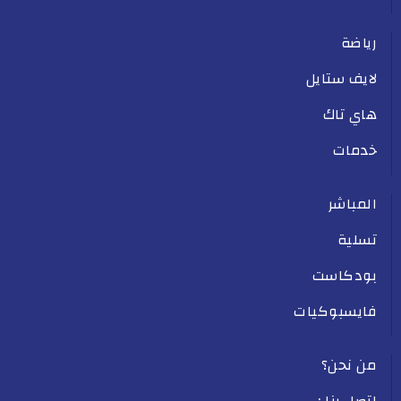
رياضة
لايف ستايل
هاي تاك
خدمات
المباشر
تسلية
بودكاست
فايسبوكيات
من نحن؟