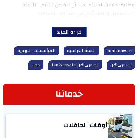
وطنية: حفلات اختتام يجب أن تتضمن تكريم التلاميذ
المتفوقين والمتميّزين في مختلف المجالات.
قراءة المزيد
tunisnow.tn
السنة الدراسية
المؤسسات التربوية
تونس_الآن
تونس_الآن tunisnow.tn
حفل
خدماتنا
أوقات الحافلات