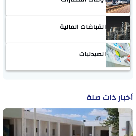
القباضات المالية
الصيدليات
أخبار ذات صلة