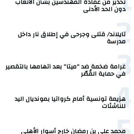
1
تحذير من عمادة المهندسين بشأن الأتعاب
دون الحد الأدنى
2
تايلاند/ قتلى وجرحى في إطلاق نار داخل
مدرسة
3
غرامة ضخمة ضد “ميتا” بعد اتهامها بالتقصير
في حماية القُصّر
4
هزيمة تونسية أمام كرواتيا بمونديال اليد
للناشئات
5
محمد علي بن رمضان خارج أسوار الأهلي