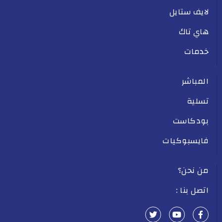
لايف ستايل
هاي تاك
خدمات
المباشر
تسلية
بودكاست
فايسبوكيات
من نحن؟
اتصل بنا :