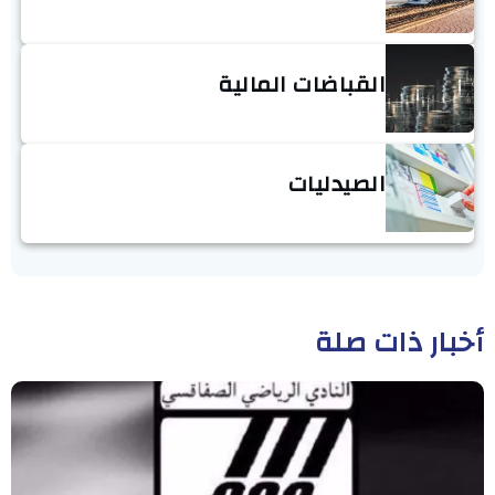
القباضات المالية
الصيدليات
أخبار ذات صلة