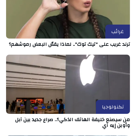
غرائب
ترند غريب على "تيك توك".. لماذا يقصّ البعض رموشهم؟
تكنولوجيا
من سيصنع خليفة الهاتف الذكي؟.. صراع جديد بين آبل
وأوبن إيه آي