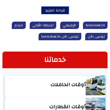
قراءة المزيد
tunisnow.tn
الإفريقي
الرابطة الأولى
النجم
تونس_الآن
تونس_الآن tunisnow.tn
خدماتنا
أوقات الحافلات
أوقات القطارات