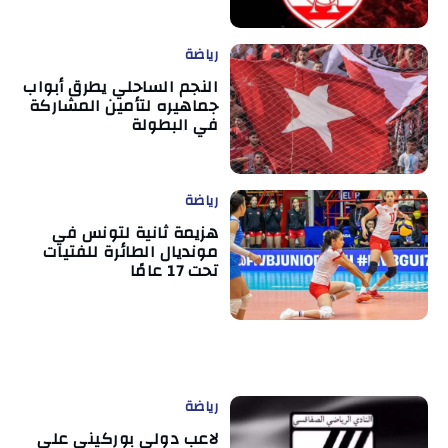
رياضة
النجم الساحلي يطرق أبواب
جماهيره لتأمين المشاركة
في البطولة
رياضة
هزيمة ثانية لتونس في
مونديال الطائرة للفتيات
تحت 17 عامًا
رياضة
لاعب دولي بوركيني على