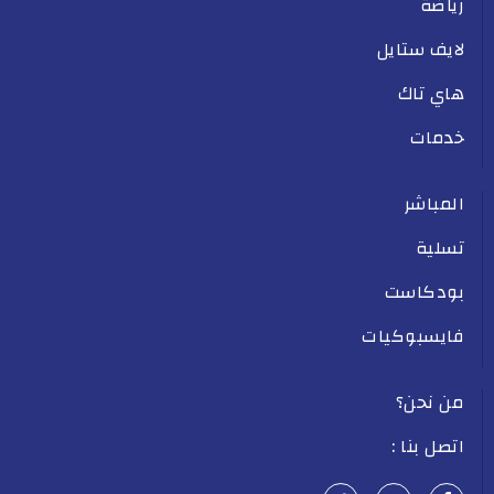
رياضة
لايف ستايل
هاي تاك
خدمات
المباشر
تسلية
بودكاست
فايسبوكيات
من نحن؟
اتصل بنا :