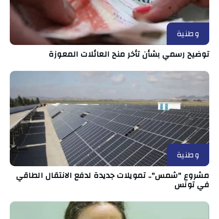
وطنية
توضيح رسمي بشأن تأخر منح العائلات المعوزة
وطنية
مشروع "شمس".. تمويلات جديدة لدفع الانتقال الطاقي
في تونس