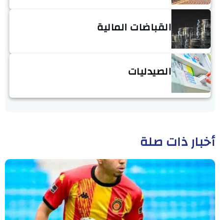
القباضات المالية
الصيدليات
أخبار ذات صلة