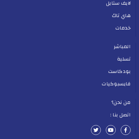
لايف ستايل
هاي تاك
خدمات
المباشر
تسلية
بودكاست
فايسبوكيات
من نحن؟
اتصل بنا :