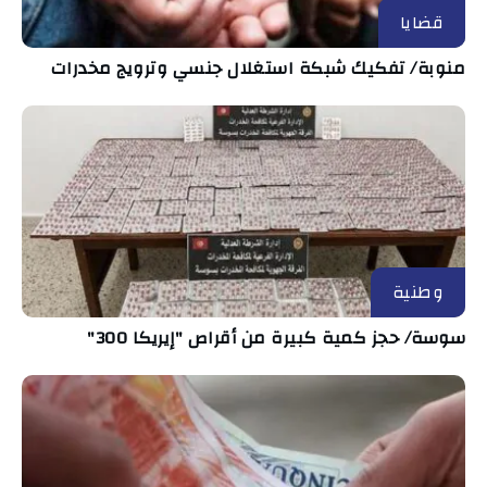
قضايا
منوبة/ تفكيك شبكة استغلال جنسي وترويج مخدرات
وطنية
سوسة/ حجز كمية كبيرة من أقراص "إيريكا 300"