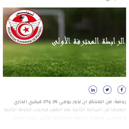
رياضة: من المنتظر ان تدور يومي 26 و27 فيفري الجاري
انطلاقا من الساعة الثانية بعد الظهر مباريات الجولة الثانية
والعشرين لبطولة الرابطة المحترفة الأولى لكرة القدم.