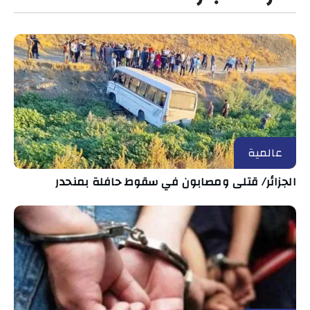
عالمية
الجزائر/ قتلى ومصابون في سقوط حافلة بمنحدر