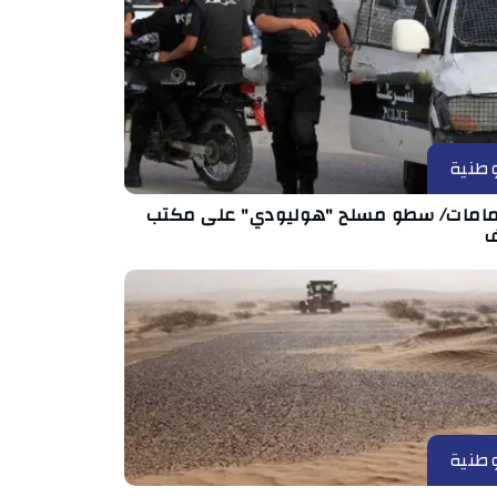
طنية
مامات/ سطو مسلح "هوليودي" على مكتب
طنية