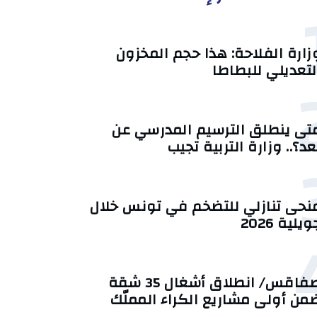
زارة الفلاحة: هذا حجم المخزون
لتعديلي للبطاطا
تى ينطلق الترسيم المدرسي عن
عد؟.. وزارة التربية تجيب
منحى تنازلي ‎للتضخم في تونس خلال
يلية 2026‎
صفاقس/ انطلاق أشغال 35 شقة
من أولى مشاريع الكراء المملّك