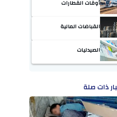
أوقات القطارات
القباضات المالية
الصيدليات
ار ذات صلة