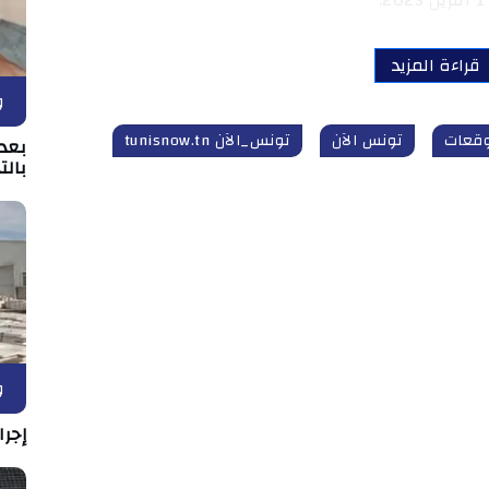
قراءة المزيد
و
قعات
تونس الآن
تونس_الآن tunisnow.tn
بعد 
بالت
و
إجرا