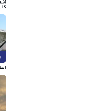
أشغ
15 بين قفصة والقصرين
و
اضط