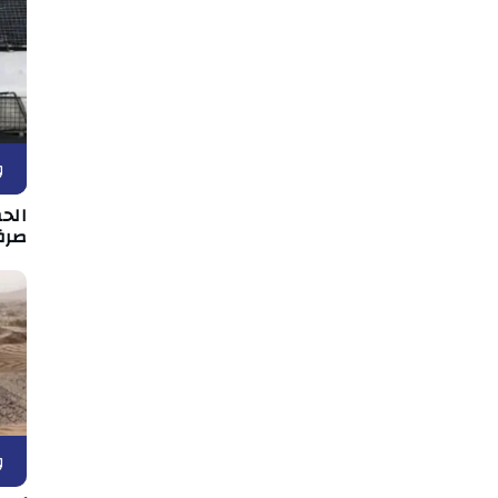
و
الح
صرف
و