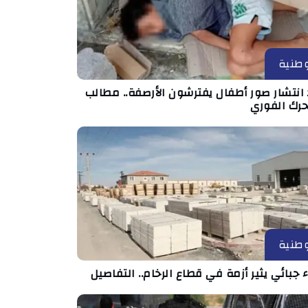
طنية
انتشار صور أطفال يفترشون الأرصفة.. مطالب
حرك الفوري
طنية
ء جبائي يثير أزمة في قطاع الرخام.. التفاصيل