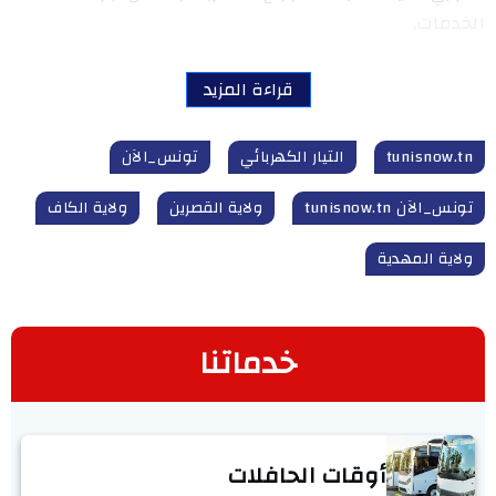
الخدمات.
قراءة المزيد
tunisnow.tn
التيار الكهربائي
تونس_الآن
تونس_الآن tunisnow.tn
ولاية القصرين
ولاية الكاف
ولاية المهدية
خدماتنا
أوقات الحافلات