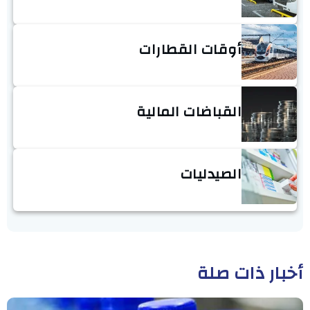
أوقات القطارات
القباضات المالية
الصيدليات
أخبار ذات صلة