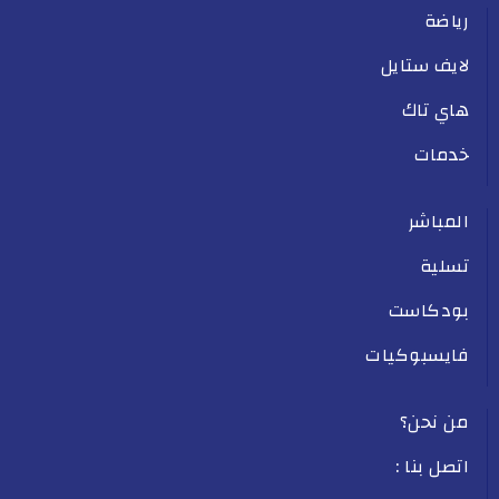
رياضة
لايف ستايل
هاي تاك
خدمات
المباشر
تسلية
بودكاست
فايسبوكيات
من نحن؟
اتصل بنا :