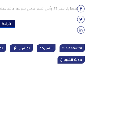
قضايا: حجز 57 رأس غنم محل سرقة وشاحنة خفيفة يقع استغلالها في نقل المسروق.
قراءة ا
tunisnow.tn
السبيخة
تونس_الآن
تونس
ولاية القيروان