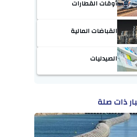
أوقات القطارات
القباضات المالية
الصيدليات
ار ذات صلة