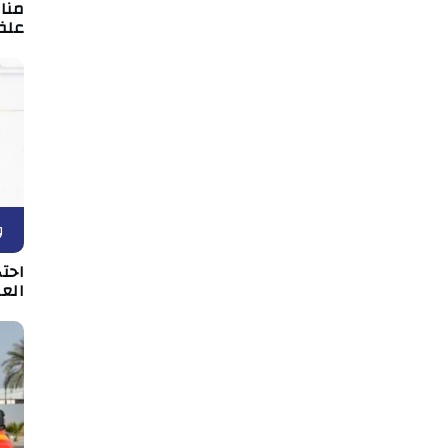
علف
و
احت
الع