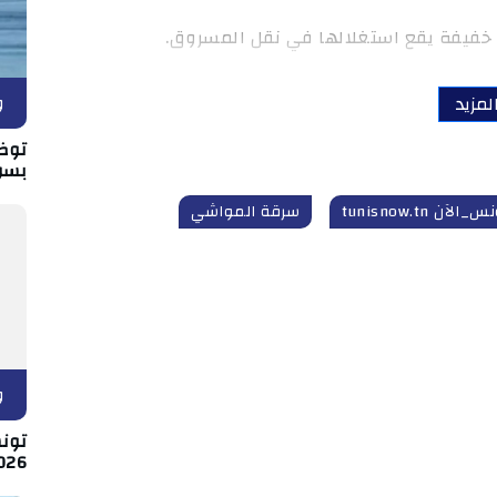
و
لمزيد
توض
بسو
_الآن tunisnow.tn
سرقة المواشي
و
026