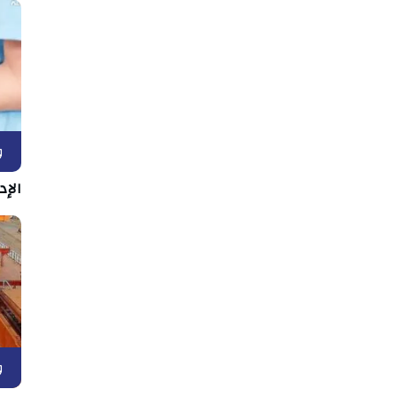
و
الإد
و