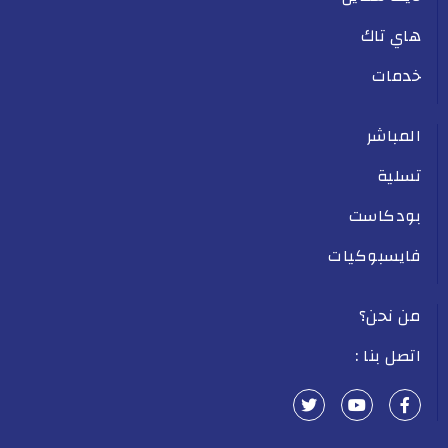
هاي تاك
خدمات
المباشر
تسلية
بودكاست
فايسبوكيات
من نحن؟
اتصل بنا :