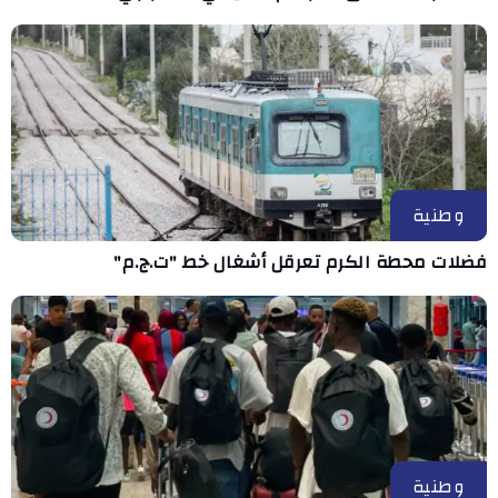
وطنية
فضلات محطة الكرم تعرقل أشغال خط "ت.ج.م"
وطنية