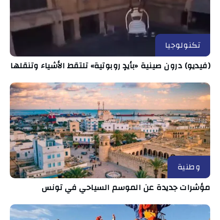
تكنولوجيا
(فيديو) درون صينية «بأيدٍ روبوتية» تلتقط الأشياء وتنقلها
وطنية
مؤشرات جديدة عن الموسم السياحي في تونس