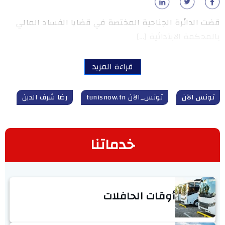
قضت الدائرة الجناحية المختصة في قضايا الفساد المالي
بالمحكمة الابتدائية […]
قراءة المزيد
تونس الآن
تونس_الآن tunisnow.tn
رضا شرف الدين
خدماتنا
أوقات الحافلات