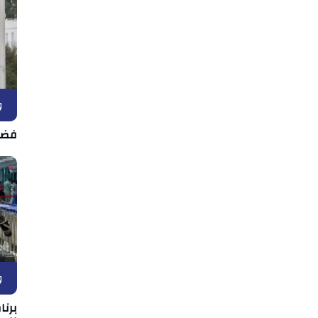
و
فضل
و
برن