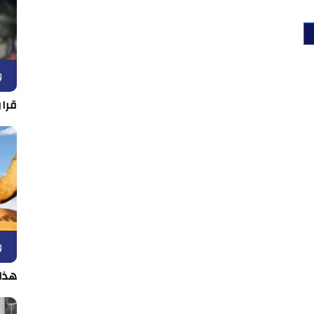
و
قرار
و
هذا