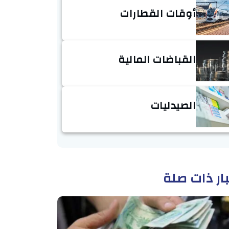
أوقات القطارات
القباضات المالية
الصيدليات
ار ذات صلة