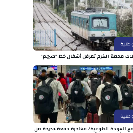
طنية
ات محطة الكرم تعرقل أشغال خط "ت.ج.م"
طنية
امج العودة الطوعية/ مغادرة دفعة جديدة من