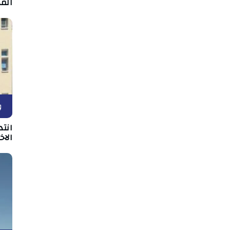
المه
و
انت
الا