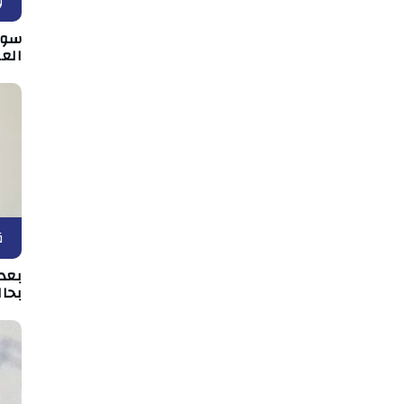
و
سوس
الع
ق
بعد 
بحال