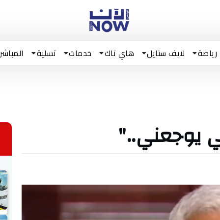
رياضة
لايف ستايل
هاي تاك
خدمات
تسلية
المباشر
 يوجعني.."