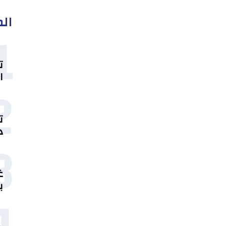
الم
1
ت
ا
2
ت
د
3
غ
ب