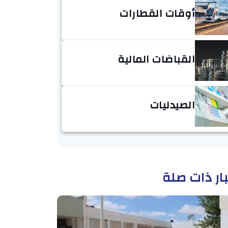
أوقات القطارات
القباضات المالية
الصيدليات
ار ذات صلة