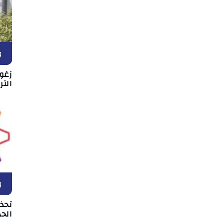
و
زغو
التر
و
تحذ
الحد