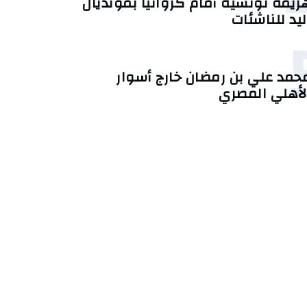
زيمة تونسية أمام كرواتيا بمونديال
ليد للناشئات
حمد علي بن رمضان خارج أسوار
لأهلي المصري