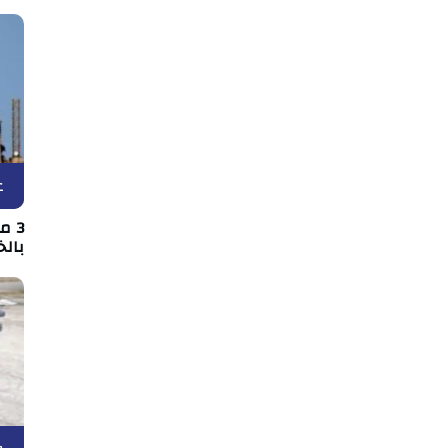
ع
3 
بالخ