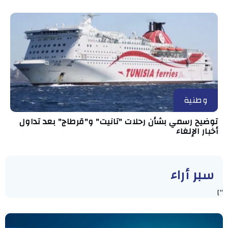
وطنية
توضيح رسمي بشأن رحلات "تانيت" و"قرطاج" بعد تداول
أخبار الإلغاء
سبر أراء
"]