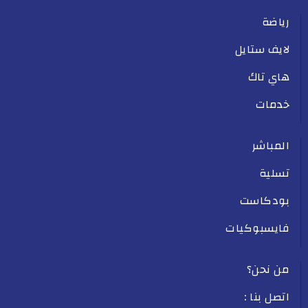
رياضة
لايف ستايل
هاي تاك
خدمات
المباشر
تسلية
بودكاست
فايسبوكيات
من نحن؟
اتصل بنا :