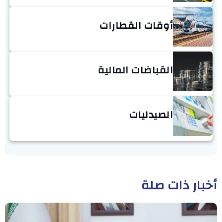
أوقات القطارات
القباضات المالية
الصيدليات
أخبار ذات صلة