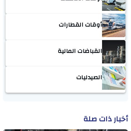
أوقات القطارات
القباضات المالية
الصيدليات
أخبار ذات صلة