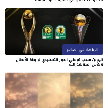
اضطراب محتمل في سفرات "لود قرقنة""
الرياضة في العالم
اليوم/ سحب قرعتي الدور التمهيدي لرابطة الأبطال
وكأس الكونفدرالية