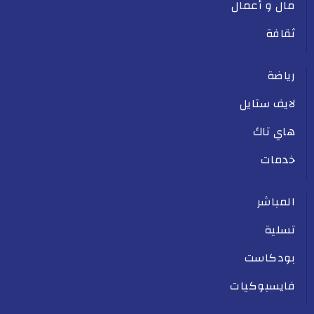
مال و أعمال
ثقافة
رياضة
لايف ستايل
هاي تاك
خدمات
المباشر
تسلية
بودكاست
فايسبوكيات