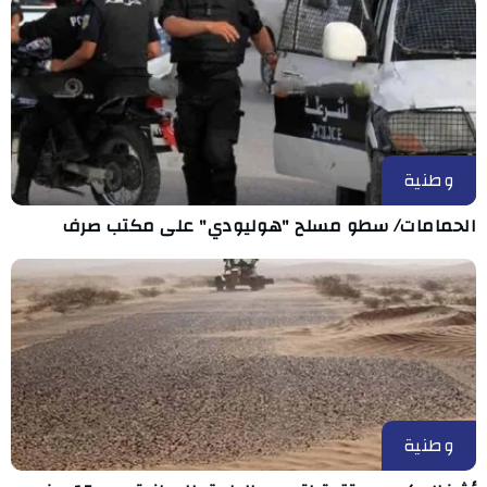
وطنية
الحمامات/ سطو مسلح "هوليودي" على مكتب صرف
وطنية