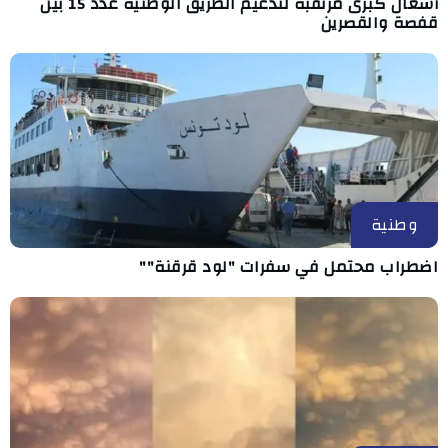
أشغال كبرى مرتقبة لتدعيم الطريق الوطنية عدد 15 بين
قفصة والقصرين
وطنية
اضطراب محتمل في سفرات "لود قرقنة""