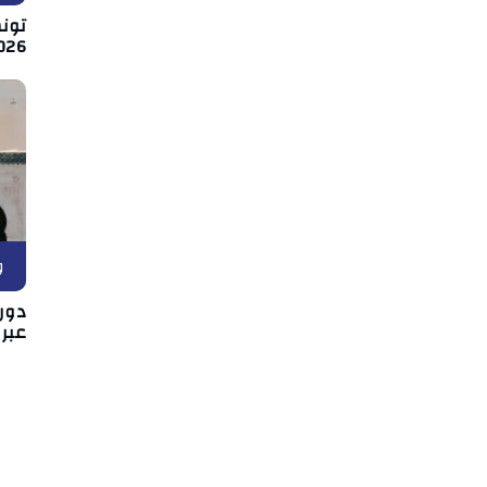
026
و
دور 
عبر