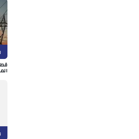
و
قطع
الم
و