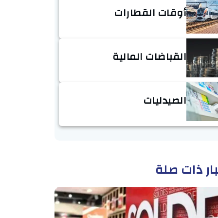
أوقات القطارات
القباضات المالية
الصيدليات
ار ذات صلة