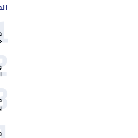
الم
1
جو
2
و
ا
3
م
ب
4
م