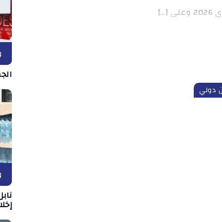
و
الج
 دولي
و
نابل
إخلا