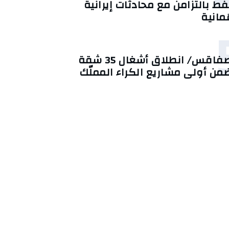
فط بالتزامن مع محادثات إيرانية
ُمانية
صفاقس/ انطلاق أشغال 35 شقة
من أولى مشاريع الكراء المملّك