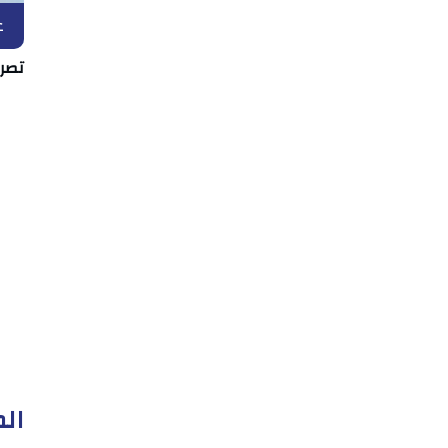
ع
تصري
الم