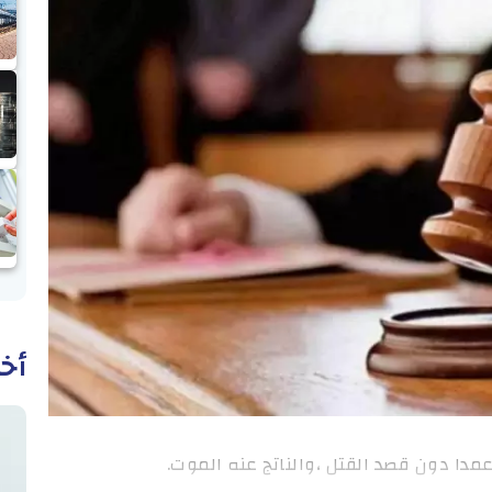
أخب
دا دون قصد القتل ،والناتج عنه الموت.