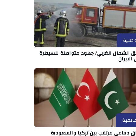
طنية
ئق الشمال الغربي/ جهود متواصلة للسيطرة
النيران
المية
اق دفاعي مرتقب بين تركيا والسعودية