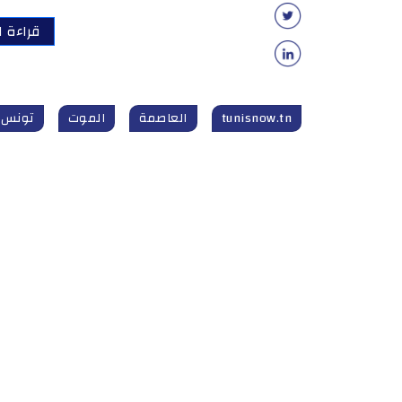
قراءة ا
tunisnow.tn
العاصمة
الموت
تونس_