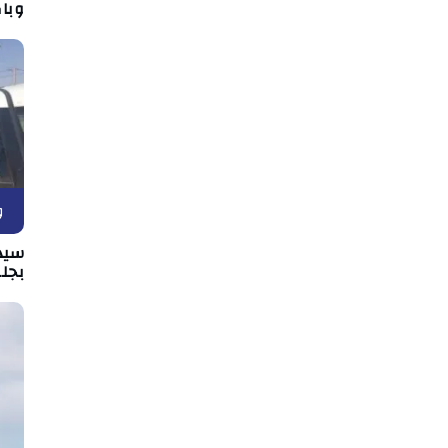
وبا
و
سيد
بجل