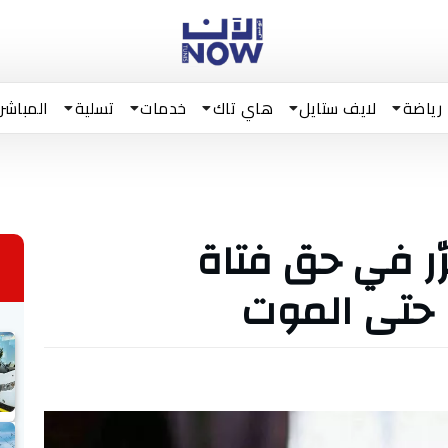
رياضة
لايف ستايل
هاي تاك
خدمات
تسلية
المباشر
ّر في حق فتاة
 حتى الموت