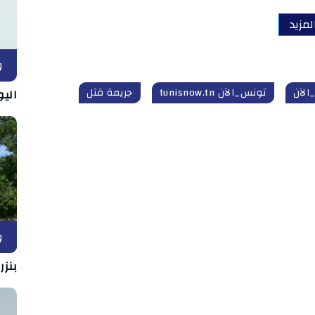
لمزيد
و
الآن
تونس_الآن tunisnow.tn
جريمة قتل
اليو
و
بنزر