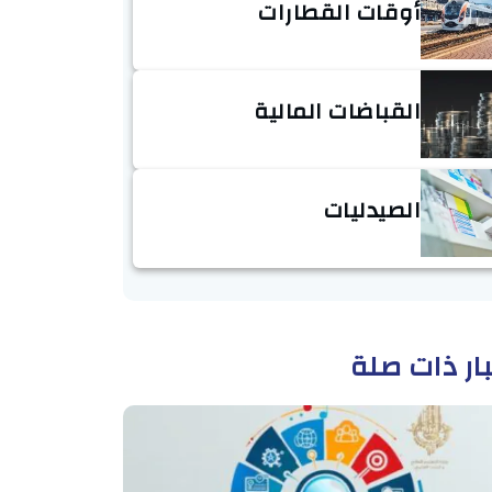
أوقات القطارات
القباضات المالية
الصيدليات
ار ذات صلة