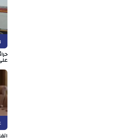
و
حرا
على 
ع
اتف