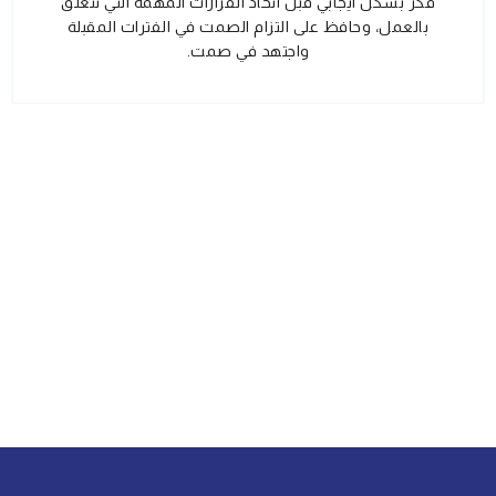
فكر بشكل ايجابي قبل اتخاذ القرارات المهمة التي تتعلق
بالعمل، وحافظ على التزام الصمت في الفترات المقبلة
واجتهد في صمت.