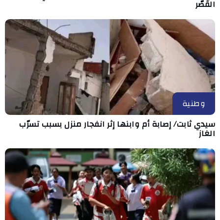
القُصّر
وطنية
سيدي ثابت/ إصابة أم وابنها إثر انفجار منزل بسبب تسرّب
الغاز