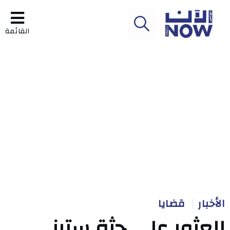
القائمة
الأخبار
قضايا
العثور على جثة ستيني