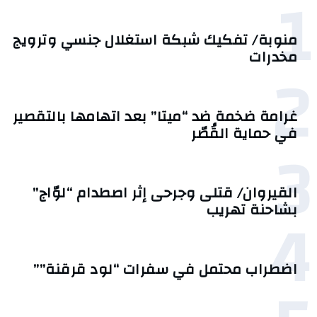
1
منوبة/ تفكيك شبكة استغلال جنسي وترويج
مخدرات
2
غرامة ضخمة ضد “ميتا” بعد اتهامها بالتقصير
في حماية القُصّر
3
القيروان/ قتلى وجرحى إثر اصطدام “لوّاج”
4
بشاحنة تهريب
اضطراب محتمل في سفرات “لود قرقنة””