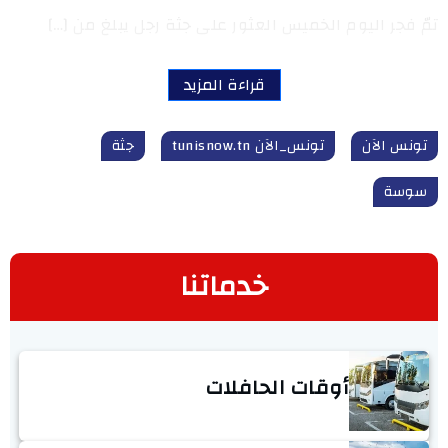
تمّ فجر اليوم الخميس العثور على جثة رجل يبلغ من […]
قراءة المزيد
تونس الآن
تونس_الآن tunisnow.tn
جثة
سوسة
خدماتنا
أوقات الحافلات