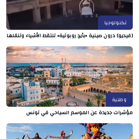
تكنولوجيا
(فيديو) درون صينية «بأيدٍ روبوتية» تلتقط الأشياء وتنقلها
وطنية
مؤشرات جديدة عن الموسم السياحي في تونس