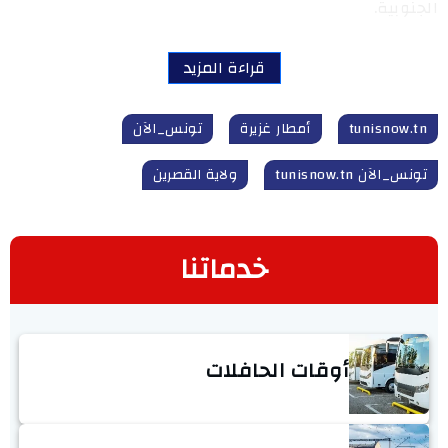
الجنوبية.
قراءة المزيد
tunisnow.tn
أمطار غزيرة
تونس_الآن
تونس_الآن tunisnow.tn
ولاية القصرين
خدماتنا
أوقات الحافلات