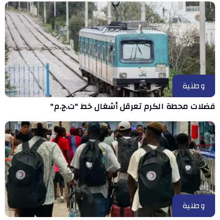
وطنية
فضلات محطة الكرم تعرقل أشغال خط "ت.ج.م"
وطنية