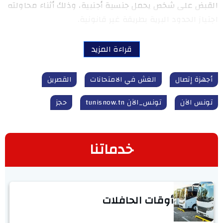
القبض على شخص يحمل جنسية أجنبية، وذلك أثناء محاولته
اجتياز الحدود البرية بطريقة غير قانونية.
قراءة المزيد
أجهزة إتصال
الغش في الامتحانات
القصرين
تونس الآن
تونس_الآن tunisnow.tn
حجز
خدماتنا
أوقات الحافلات