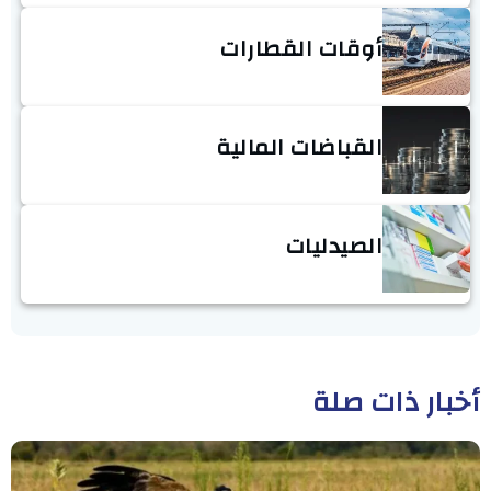
أوقات القطارات
القباضات المالية
الصيدليات
أخبار ذات صلة