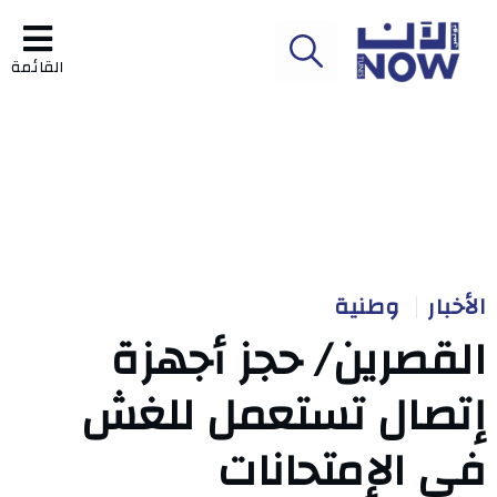
القائمة
الأخبار
وطنية
القصرين/ حجز أجهزة
إتصال تستعمل للغش
في الإمتحانات