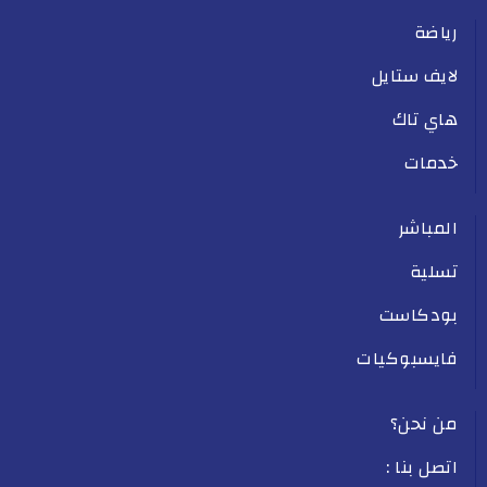
رياضة
لايف ستايل
هاي تاك
خدمات
المباشر
تسلية
بودكاست
فايسبوكيات
من نحن؟
اتصل بنا :