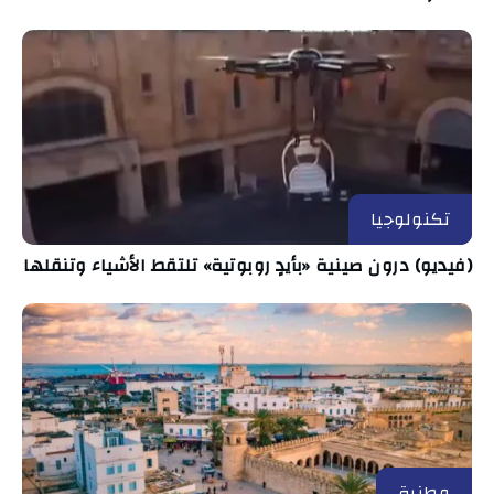
تكنولوجيا
(فيديو) درون صينية «بأيدٍ روبوتية» تلتقط الأشياء وتنقلها
وطنية