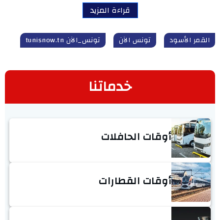
قراءة المزيد
القمر الأسود
تونس الآن
تونس_الآن tunisnow.tn
خدماتنا
أوقات الحافلات
أوقات القطارات