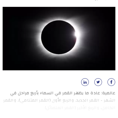
عالمية: عادة ما يظهر القمر في السماء بأربع مراحل في
الشهر - القمر الجديد، والربع الأول (القمر المتنامي)، والقمر
الكامل، والربع الأخير (القمر المتضائل)