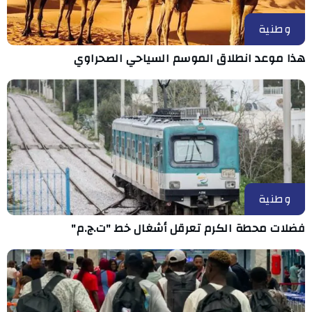
وطنية
هذا موعد انطلاق الموسم السياحي الصحراوي
وطنية
فضلات محطة الكرم تعرقل أشغال خط "ت.ج.م"