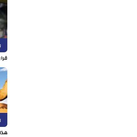
و
قرار
و
هذا