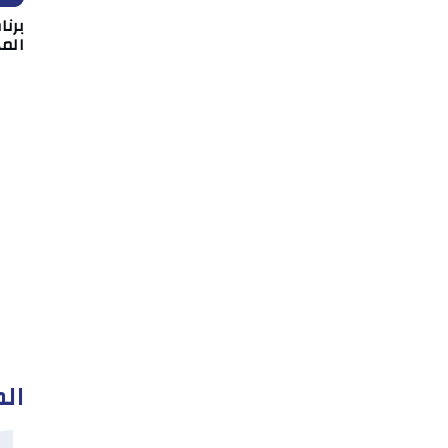
برن
المه
الم