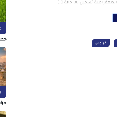
طية تسجيل 80 حالة […]
ع
خطر 
فيروس
و
مؤش