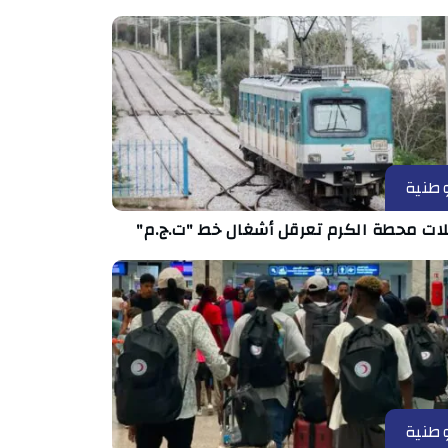
طنية
ات محطة الكرم تعرقل أشغال خط "ت.ج.م"
طنية