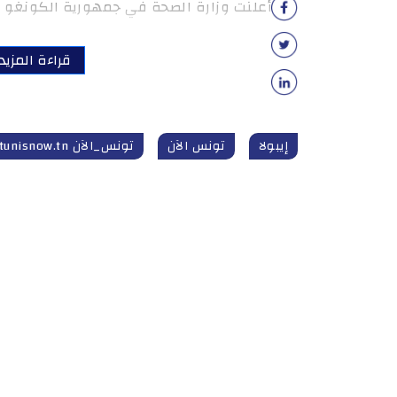
أعلنت وزارة الصحة في جمهورية الكونغو الديمقرا
قراءة المزيد
إيبولا
تونس الآن
تونس_الآن tunisnow.tn