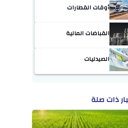
أوقات القطارات
القباضات المالية
الصيدليات
ار ذات صلة