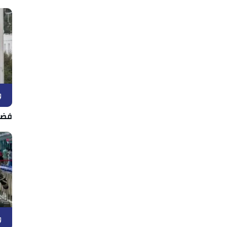
و
فضل
و