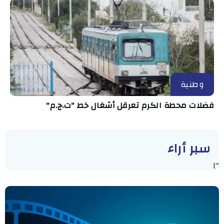
وطنية
فضلات محطة الكرم تعرقل أشغال خط "ت.ج.م"
سبر أراء
"]