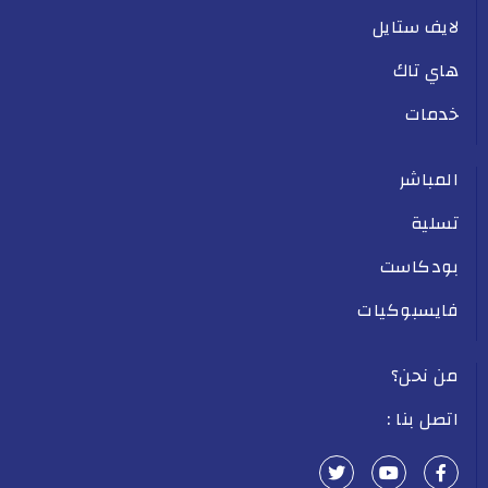
لايف ستايل
هاي تاك
خدمات
المباشر
تسلية
بودكاست
فايسبوكيات
من نحن؟
اتصل بنا :