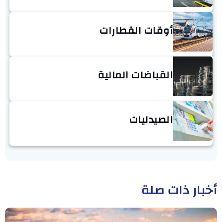
أوقات القطارات
القباضات المالية
الصيدليات
أخبار ذات صلة