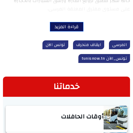
حالة سكر مطبق ترويع المارة ورشق السيارات بالحجارة
على مستوى مفترق المعلقة المرسى،
قراءة المزيد
المرسى
ايقاف منحرف
تونس الآن
تونس_الآن tunisnow.tn
خدماتنا
أوقات الحافلات