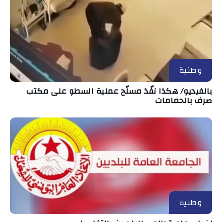
وطنية
بالفيديو/ هكذا نفّذ مسلّح عملية السطو على مكتب
صرف بالحمامات
وطنية