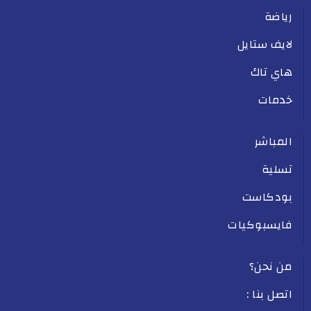
رياضة
لايف ستايل
هاي تاك
خدمات
المباشر
تسلية
بودكاست
فايسبوكيات
من نحن؟
اتصل بنا :