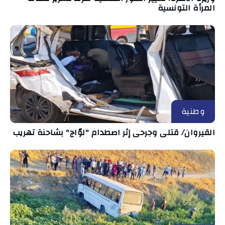
المرأة التونسية
وطنية
القيروان/ قتلى وجرحى إثر اصطدام "لوّاج" بشاحنة تهريب