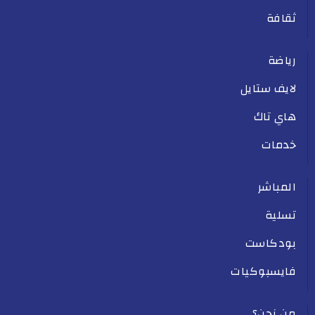
ثقافة
رياضة
لايف ستايل
هاي تاك
خدمات
المباشر
تسلية
بودكاست
فايسبوكيات
من نحن؟