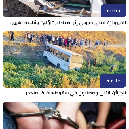
وطنية
القيروان/ قتلى وجرحى إثر اصطدام "لوّاج" بشاحنة تهريب
عالمية
الجزائر/ قتلى ومصابون في سقوط حافلة بمنحدر