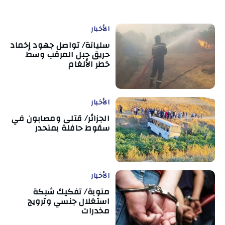
الأخبار
سليانة/ تواصل جهود إخماد
حريق جبل المرقب وسط
خطر الألغام
الأخبار
الجزائر/ قتلى ومصابون في
سقوط حافلة بمنحدر
الأخبار
منوبة/ تفكيك شبكة
استغلال جنسي وترويج
مخدرات