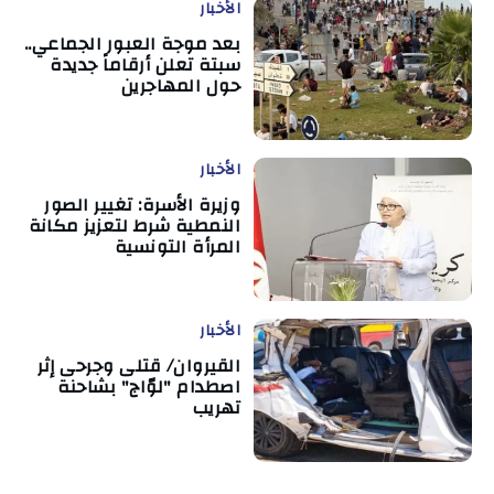
الأخبار
بعد موجة العبور الجماعي..
سبتة تعلن أرقاماً جديدة
حول المهاجرين
الأخبار
وزيرة الأسرة: تغيير الصور
النمطية شرط لتعزيز مكانة
المرأة التونسية
الأخبار
القيروان/ قتلى وجرحى إثر
اصطدام "لوّاج" بشاحنة
تهريب