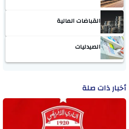
القباضات المالية
الصيدليات
أخبار ذات صلة