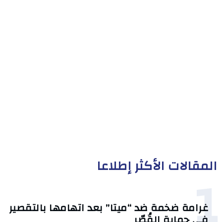
المقالات الأكثر إطلاعا
1
غرامة ضخمة ضد “ميتا” بعد اتهامها بالتقصير
في حماية القُصّر