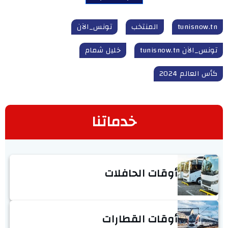
tunisnow.tn
المنتخب
تونس_الآن
تونس_الآن tunisnow.tn
خليل شمام
كأس العالم 2024
خدماتنا
أوقات الحافلات
أوقات القطارات