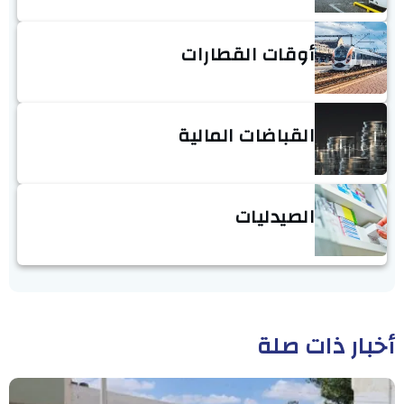
أوقات القطارات
القباضات المالية
الصيدليات
أخبار ذات صلة