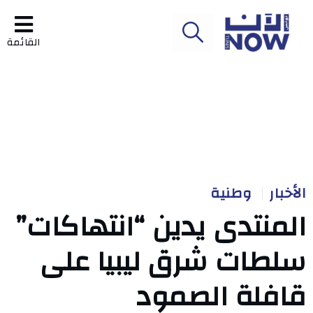
القائمة
الأخبار
وطنية
المنتدى يدين “انتهاكات”
سلطات شرق ليبيا على
قافلة الصمود