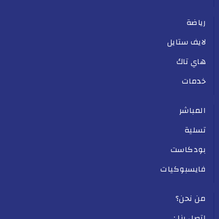
رياضة
لايف ستايل
هاي تاك
خدمات
المباشر
تسلية
بودكاست
فايسبوكيات
من نحن؟
اتصل بنا :