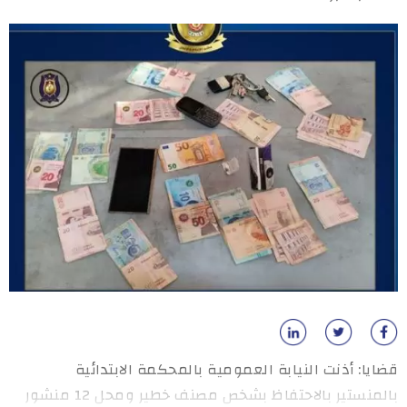
قضايا: أذنت النيابة العمومية بالمحكمة الابتدائية
بالمنستير بالاحتفاظ بشخص مصنف خطير ومحل 12 منشور