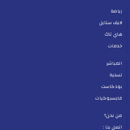
رياضة
لايف ستايل
هاي تاك
خدمات
المباشر
تسلية
بودكاست
فايسبوكيات
من نحن؟
اتصل بنا :