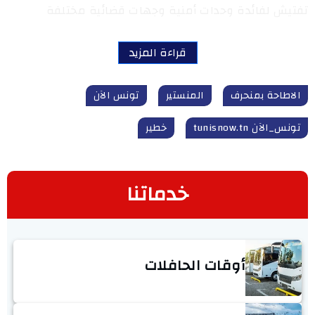
تفتيش لفائدة وحدات أمنية وجهات قضائية مختلفة
قراءة المزيد
الاطاحة بمنحرف
المنستير
تونس الآن
تونس_الآن tunisnow.tn
خطير
خدماتنا
أوقات الحافلات