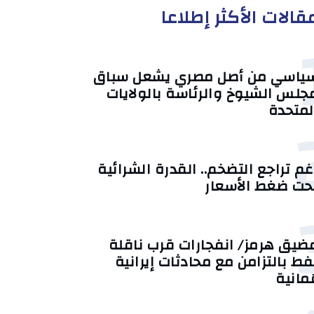
قالات الأكثر إطلاعا
ياسي من أصل مصري يشعل سباق
جلس الشيوخ والرئاسة بالولايات
لمتحدة
غم تراجع التضخم.. القدرة الشرائية
حت ضغط الأسعار
ضيق هرمز/ انفجارات قرب ناقلة
فط بالتزامن مع محادثات إيرانية
ُمانية