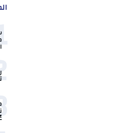
الم
1
س
م
ا
2
ر
ت
3
م
ن
ع