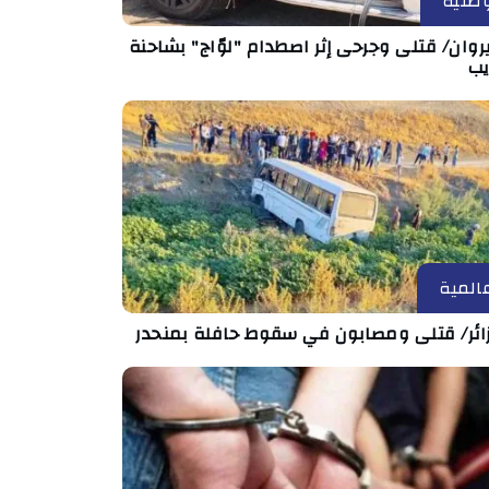
طنية
روان/ قتلى وجرحى إثر اصطدام "لوّاج" بشاحنة
يب
المية
زائر/ قتلى ومصابون في سقوط حافلة بمنحدر