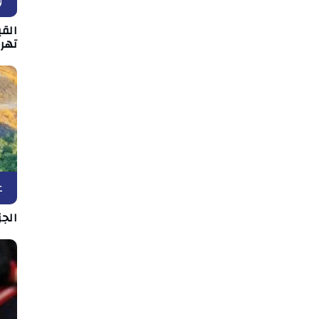
و
القي
تهر
ع
الج