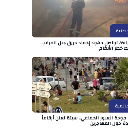
طنية
انة/ تواصل جهود إخماد حريق جبل المرقب
 خطر الألغام
المية
موجة العبور الجماعي.. سبتة تعلن أرقاماً
دة حول المهاجرين