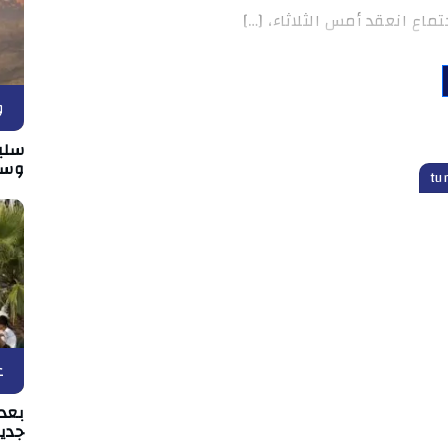
ماع انعقد أمس الثلاثاء، […]
و
سلي
وسط
ع
بعد 
جدي