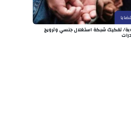
ضايا
بة/ تفكيك شبكة استغلال جنسي وترويج
رات