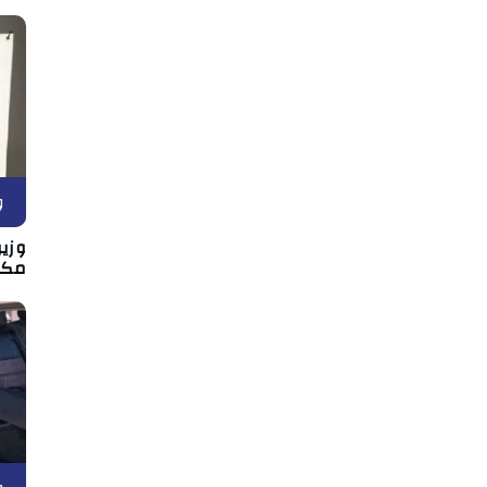
و
وزير
مكان