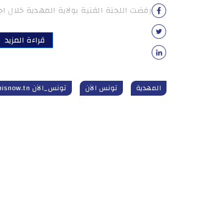
رفضت اللجنة الفنية بولاية المهدية خلال اجت
قراءة المزيد
المهدية
تونس الآن
تونس_الآن tunisnow.tn