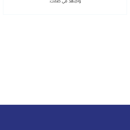
واجتهد في صمت.