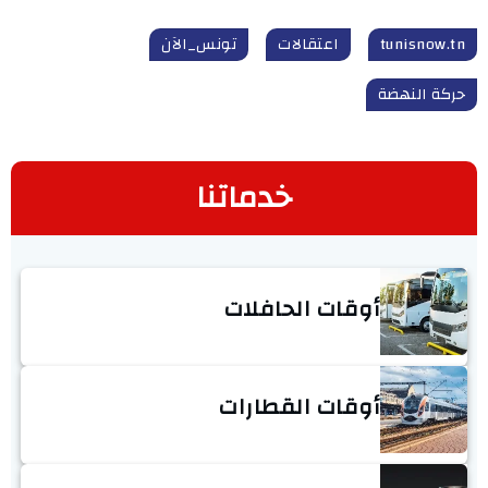
tunisnow.tn
اعتقالات
تونس_الآن
حركة النهضة
خدماتنا
أوقات الحافلات
أوقات القطارات