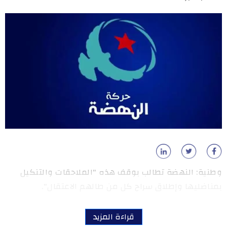
وطنية: النهضة تطالب بوقف هذه "الملاحقات والتنكيل
بمناضليها وإطلاق سراح كل من طالهم الاعتقال".
قراءة المزيد