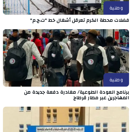
وطنية
فضلات محطة الكرم تعرقل أشغال خط "ت.ج.م"
وطنية
برنامج العودة الطوعية/ مغادرة دفعة جديدة من
المهاجرين عبر مطار قرطاج