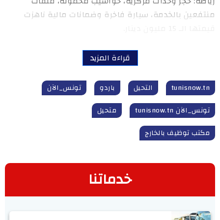
رياضة: حجز وحدات مركزية، حواسيب محمولة، ملفات
منتفعين بالخدمة، سيارة فاخرة وضمانات مالية ناهزت
قيمتها الـ 15 مليون دينار.
قراءة المزيد
tunisnow.tn
التحيل
باردو
تونس_الآن
تونس_الآن tunisnow.tn
متحيل
مكتب توظيف بالخارج
خدماتنا