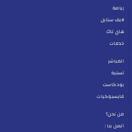
رياضة
لايف ستايل
هاي تاك
خدمات
المباشر
تسلية
بودكاست
فايسبوكيات
من نحن؟
اتصل بنا :