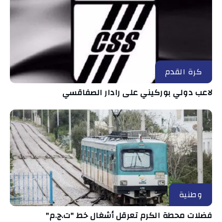
كرة القدم
لاعب دولي بوركيني على رادار الصفاقسي
وطنية
فضلات محطة الكرم تعرقل أشغال خط "ت.ج.م"