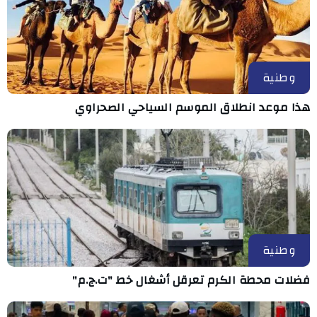
وطنية
هذا موعد انطلاق الموسم السياحي الصحراوي
وطنية
فضلات محطة الكرم تعرقل أشغال خط "ت.ج.م"