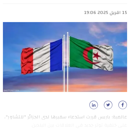
15 افريل 2025 19:06
عالمية: باريس قررت استدعاء سفيرها لدى الجزائر "للتشاور"،
على خلفية توتر جديد في العلاقات بين البلدين.