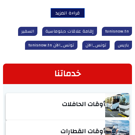
قراءة المزيد
tunisnow.tn
إقامة علاقات دبلوماسية
السفير
باريس
تونس_الآن
تونس_الآن tunisnow.tn
خدماتنا
أوقات الحافلات
أوقات القطارات