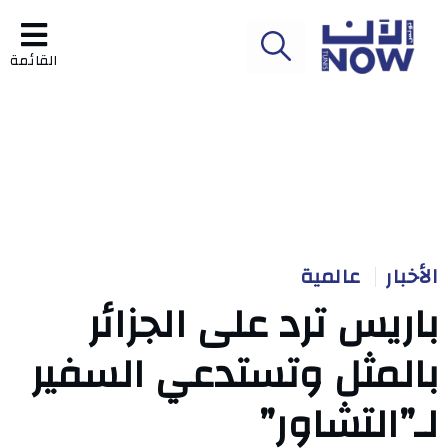
القائمة
الأخبار
عالمية
باريس ترد على الجزائر
بالمثل وتستدعي السفير
لـ”التشاور”