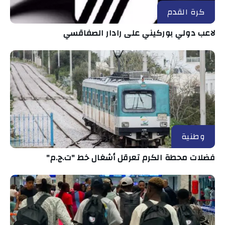
كرة القدم
لاعب دولي بوركيني على رادار الصفاقسي
وطنية
فضلات محطة الكرم تعرقل أشغال خط "ت.ج.م"