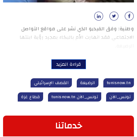
وطنية: وفق الفيديو الذي نشر على مواقع التواصل
الاجتماعي فقد انهارت الأم بالبكاء بمجرد رؤية ابنتها
الرضيعة.
قراءة المزيد
tunisnow.tn
الرضيعة
القصف الإسرائيلي
تونس_الآن
تونس_الآن tunisnow.tn
قطاع غزة
خدماتنا