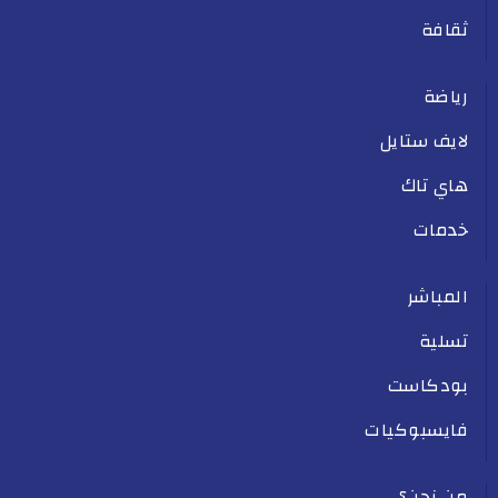
ثقافة
رياضة
لايف ستايل
هاي تاك
خدمات
المباشر
تسلية
بودكاست
فايسبوكيات
من نحن؟