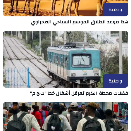
وطنية
هذا موعد انطلاق الموسم السياحي الصحراوي
وطنية
فضلات محطة الكرم تعرقل أشغال خط "ت.ج.م"