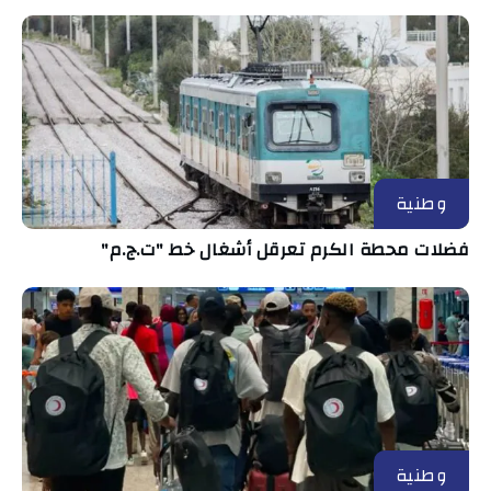
وطنية
فضلات محطة الكرم تعرقل أشغال خط "ت.ج.م"
وطنية