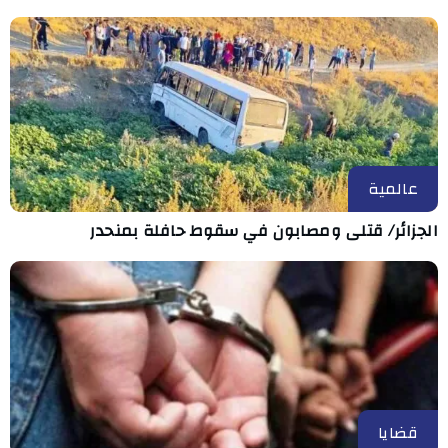
عالمية
الجزائر/ قتلى ومصابون في سقوط حافلة بمنحدر
قضايا