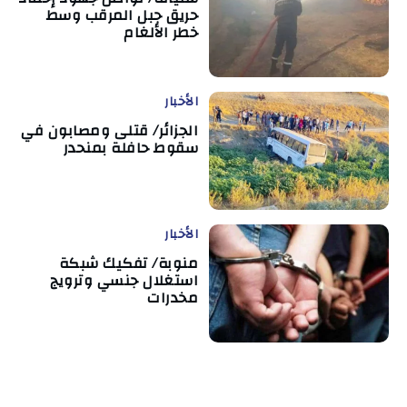
حريق جبل المرقب وسط
خطر الألغام
الأخبار
الجزائر/ قتلى ومصابون في
سقوط حافلة بمنحدر
الأخبار
منوبة/ تفكيك شبكة
استغلال جنسي وترويج
مخدرات