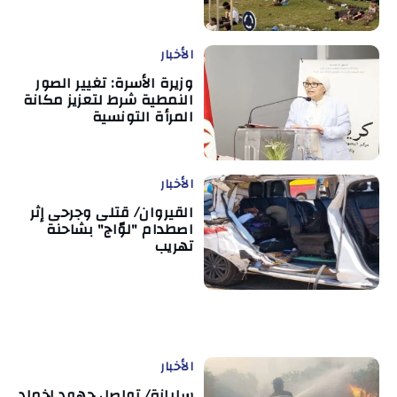
الأخبار
وزيرة الأسرة: تغيير الصور
النمطية شرط لتعزيز مكانة
المرأة التونسية
الأخبار
القيروان/ قتلى وجرحى إثر
اصطدام "لوّاج" بشاحنة
تهريب
الأخبار
سليانة/ تواصل جهود إخماد