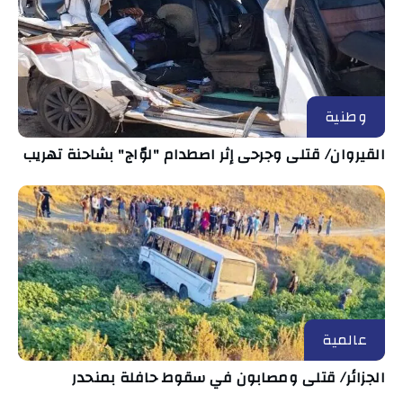
وطنية
القيروان/ قتلى وجرحى إثر اصطدام "لوّاج" بشاحنة تهريب
عالمية
الجزائر/ قتلى ومصابون في سقوط حافلة بمنحدر