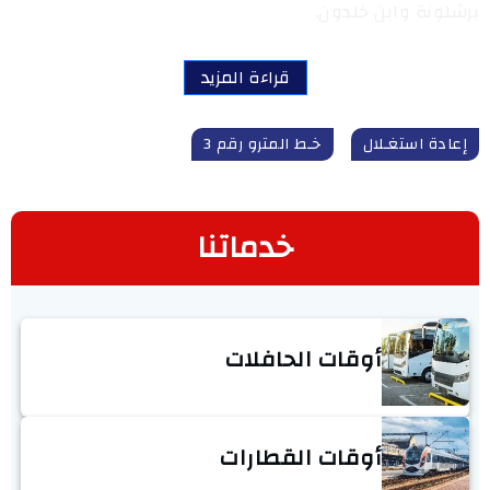
برشلونة وابن خلدون.
قراءة المزيد
إعادة استغـلال
خـط المترو رقم 3
خدماتنا
أوقات الحافلات
أوقات القطارات