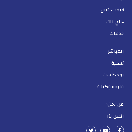
لايف ستايل
هاي تاك
خدمات
المباشر
تسلية
بودكاست
فايسبوكيات
من نحن؟
اتصل بنا :