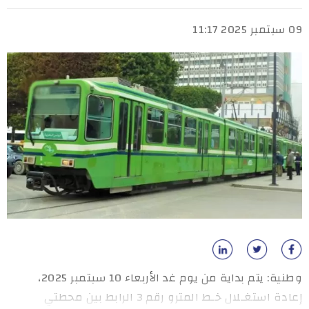
09 سبتمبر 2025 11:17
وطنية: يتم بداية من يوم غد الأربعاء 10 سبتمبر 2025،
إعادة استغـلال خـط المترو رقم 3 الرابط بين محطتي