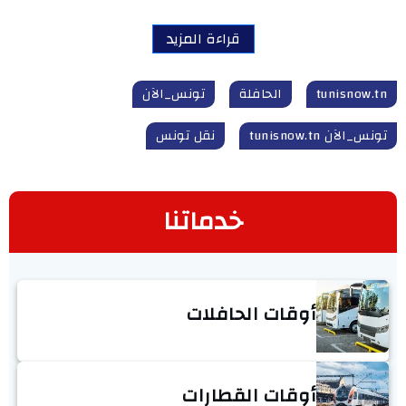
قراءة المزيد
tunisnow.tn
الحافلة
تونس_الآن
تونس_الآن tunisnow.tn
نقل تونس
خدماتنا
أوقات الحافلات
أوقات القطارات