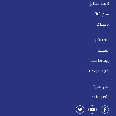
لايف ستايل
هاي تاك
خدمات
المباشر
تسلية
بودكاست
فايسبوكيات
من نحن؟
اتصل بنا :