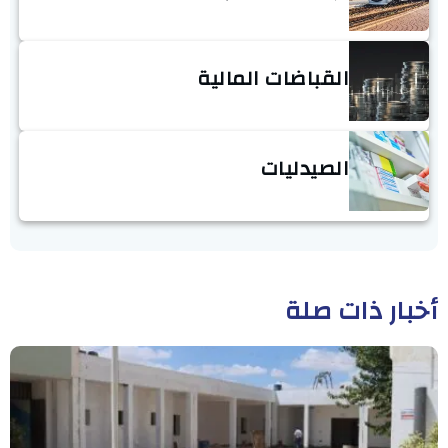
القباضات المالية
الصيدليات
أخبار ذات صلة