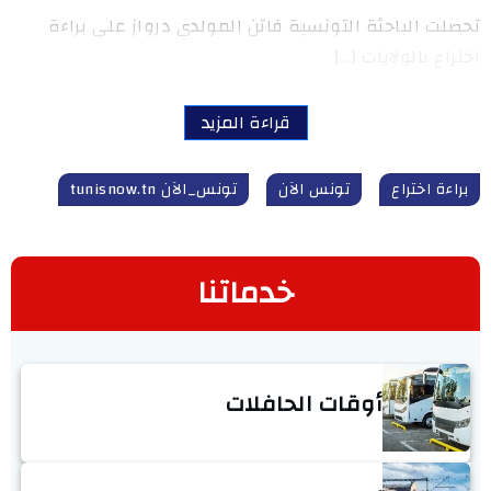
تحصلت الباحثة التونسية فاتن المولدي درواز على براءة
اختراع بالولايات […]
قراءة المزيد
براءة اختراع
تونس الآن
تونس_الآن tunisnow.tn
خدماتنا
أوقات الحافلات