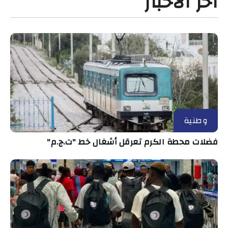
آخر الأخبار
وطنية
فضلات محطة الكرم تعرقل أشغال خط "ت.ج.م"