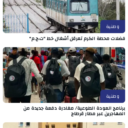
وطنية
فضلات محطة الكرم تعرقل أشغال خط "ت.ج.م"
وطنية
برنامج العودة الطوعية/ مغادرة دفعة جديدة من
المهاجرين عبر مطار قرطاج