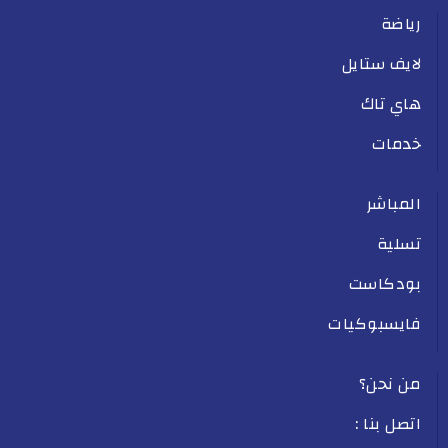
رياضة
لايف ستايل
هاي تاك
خدمات
المباشر
تسلية
بودكاست
فايسبوكيات
من نحن؟
اتصل بنا :