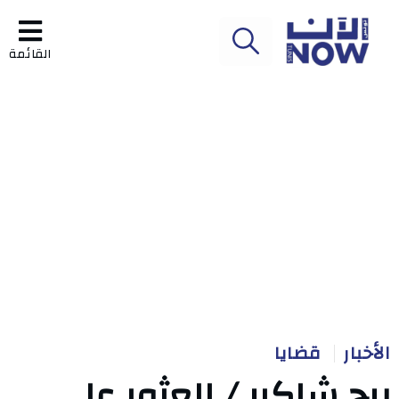
القائمة
الأخبار
قضايا
برج شاكير / العثور على