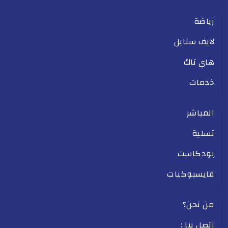
رياضة
لايف ستايل
هاي تاك
خدمات
المباشر
تسلية
بودكاست
فايسبوكيات
من نحن؟
اتصل بنا :