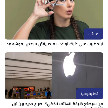
غرائب
ترند غريب على "تيك توك".. لماذا يقصّ البعض رموشهم؟
تكنولوجيا
من سيصنع خليفة الهاتف الذكي؟.. صراع جديد بين آبل